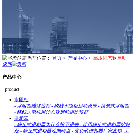
当前位置：
首页
>
产品中心
>
高压固态软启动
返回
产品中心
- product -
水阻柜
-
水阻柜维修流程
-
绕线水阻柜启动原理
-
鼠笼式水阻柜
-
绕线式电机用什么软启动柜比较好
进相器
-
静止式进相器为什么投不进去
-
使用静止式进相器的好
处
-
静止式进相器性能特点
-
变负载进相器厂家直销_工