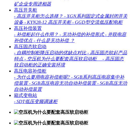
矿企业专用进相器
高压开关柜
-
高压开关柜怎么选择？
-
XGN系列固定式金属封闭开关
设备
-
KYN28-12 高压开关柜
-
GGD型交流低压配电柜
高压补偿装置
-
补偿柜起什么作用？
-
无功补偿的补偿形式
-
并联电容
补偿优点
-
什么是无功补偿 ？
高压固态软启动
-
自耦控制柜降压启动的优缺点对比
-
高压固态软起产品
特点
-
空压机为什么要配套高压软启动柜
-
高压固态
软启动柜的正确安装环境
高压电容补偿柜
-
为什么要用电容补偿柜呢?
-
SGB系列高压电容集中补
偿装置
-
SGB高压电容无功自动补偿装置
-
SGB高压无功
自动补偿装置
箱式变电站
-
SDT低压变频调速柜