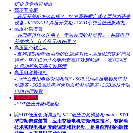
矿企业专用进相器
高压开关柜
-
高压开关柜怎么选择？
-
XGN系列固定式金属封闭开关
设备
-
KYN28-12 高压开关柜
-
GGD型交流低压配电柜
高压补偿装置
-
补偿柜起什么作用？
-
无功补偿的补偿形式
-
并联电容
补偿优点
-
什么是无功补偿 ？
高压固态软启动
-
自耦控制柜降压启动的优缺点对比
-
高压固态软起产品
特点
-
空压机为什么要配套高压软启动柜
-
高压固态
软启动柜的正确安装环境
高压电容补偿柜
-
为什么要用电容补偿柜呢?
-
SGB系列高压电容集中补
偿装置
-
SGB高压电容无功自动补偿装置
-
SGB高压无功
自动补偿装置
箱式变电站
-
SDT低压变频调速柜
SDT低压变频调速柜
more+
SDT
型变频调速装置，应用交流电机变频调速技术、软起动
技术实现电机的无级调速和软起动，是目前理想的调速