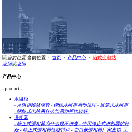
当前位置：
首页
>
产品中心
>
箱式变电站
返回
产品中心
- product -
水阻柜
-
水阻柜维修流程
-
绕线水阻柜启动原理
-
鼠笼式水阻柜
-
绕线式电机用什么软启动柜比较好
进相器
-
静止式进相器为什么投不进去
-
使用静止式进相器的好
处
-
静止式进相器性能特点
-
变负载进相器厂家直销_工