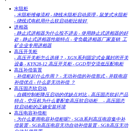
水阻柜
-
水阻柜维修流程
-
绕线水阻柜启动原理
-
鼠笼式水阻柜
-
绕线式电机用什么软启动柜比较好
进相器
-
静止式进相器为什么投不进去
-
使用静止式进相器的好
处
-
静止式进相器性能特点
-
变负载进相器厂家直销_工
矿企业专用进相器
高压开关柜
-
高压开关柜怎么选择？
-
XGN系列固定式金属封闭开关
设备
-
KYN28-12 高压开关柜
-
GGD型交流低压配电柜
高压补偿装置
-
补偿柜起什么作用？
-
无功补偿的补偿形式
-
并联电容
补偿优点
-
什么是无功补偿 ？
高压固态软启动
-
自耦控制柜降压启动的优缺点对比
-
高压固态软起产品
特点
-
空压机为什么要配套高压软启动柜
-
高压固态
软启动柜的正确安装环境
高压电容补偿柜
-
为什么要用电容补偿柜呢?
-
SGB系列高压电容集中补
偿装置
-
SGB高压电容无功自动补偿装置
-
SGB高压无功