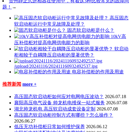
贵州静止式进相器在使用中，有着这3种比较常见的故障问
题！
→
高压固态
软启动柜运行中常见故障及处理？
固态软启动柜是什么？
10kV高
压补偿柜对提高电网供电能力的影响
软启动
柜相较于自耦降压启动柜的显著优势？
/upload/20241116/202411160932492537.jpg
电容补偿柜的作用及用途
推荐新闻
more +
高压固态软启动柜如何应对电网电压波动？
2026.07.18
襄阳高压电气设备 帅龙机电维保一站式服务
2026.07.08
湖北帅龙机电 高压软启动成套设备定制
2026.07.08
高压固态软启动柜控制方式有哪些？怎么操作？
2026.06.27
低压无功补偿柜日常如何维护保养
2026.06.12