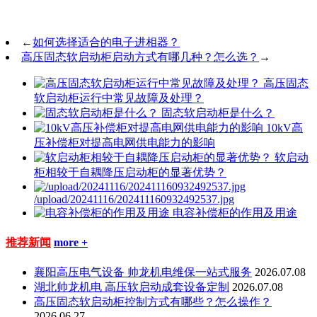
←
如何选择适合的电子进相器？
高压固态软启动柜启动方式有哪几种？怎么选？
→
高压固态
软启动柜运行中常见故障及处理？
固态软启动柜是什么？
10kV高
压补偿柜对提高电网供电能力的影响
软启动
柜相较于自耦降压启动柜的显著优势？
/upload/20241116/202411160932492537.jpg
电容补偿柜的作用及用途
推荐新闻
more +
襄阳高压电气设备 帅龙机电维保一站式服务
2026.07.08
湖北帅龙机电 高压软启动成套设备定制
2026.07.08
高压固态软启动柜控制方式有哪些？怎么操作？
2026.06.27