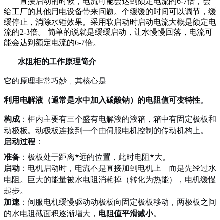
直接启动的时候，电流可能会达到额定电流的6-7倍，会
给工厂的其他用电设备带来问题。个缓缓的时间可以调节，缓
缓停止，消除水锤效果。采用软启动时启动电流大概是额定电
流的2-3倍。 简单的说就是缓缓启动，让水慢慢回落，电流可
能会达到额定电流的6-7倍。
水阻柜的工作原理简介
它的原理非常巧妙，其核心是
利用电解液（通常是水中加入碳酸钠）的电阻值可变特性
。
构成
：柜内主要有三个盛有电解液的液箱，箱中有固定极板和
动极板。动极板连接到一个由伺服电机控制的传动机构上。
启动过程
：
准备
：极板处于距离*远的位置，此时电阻*大。
启动
：电机启动时，电流不是直接加到电机上，而是先经过水
电阻。巨大的能量被水电阻消耗掉（转化为热能），电机缓慢
起步。
加速
：伺服电机缓慢驱动动极板向固定极板移动，两极板之间
的水电阻截面积逐渐增大，
电阻值平滑减小
。