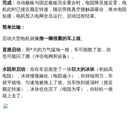
完成
：当动极板与固定极板完全重合时，电阻降至接近零，电
机此时已接近额定转速，随后旁路真空接触器吸合，将水电阻
短接，电机投入电网全压运行。启动过程结束。
简单比喻：
启动大型电机就像
推一辆很重的车上坡
。
直接启动
：用*大的力气猛地一推，车可能散了架，你
也可能闪了腰（冲击电网和设备）。
水阻柜启动
：你在车后面垫了一块
巨大的冰块
（初始高
电阻），冰块慢慢融化（电阻减小），你持续用力，车
就平稳地、匀速地被推上了坡。当车快到坡顶时（接近
额定转速），冰块也化完了（电阻为零），你轻松一推
就上去了。