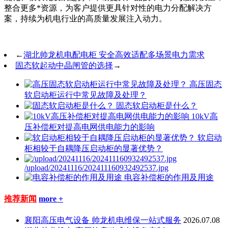
整合更多*资源，为客户提供更具针对性的电力分配解决方
案，持续为机电行业的高质量发展注入动力。
←
湖北帅龙机电配电柜 安全高效适配多场景电力需求
固态软起动中晶闸管的选择
→
高压固态
软启动柜运行中常见故障及处理？
固态软启动柜是什么？
10kV高
压补偿柜对提高电网供电能力的影响
软启动
柜相较于自耦降压启动柜的显著优势？
/upload/20241116/202411160932492537.jpg
电容补偿柜的作用及用途
推荐新闻
more +
襄阳高压电气设备 帅龙机电维保一站式服务
2026.07.08