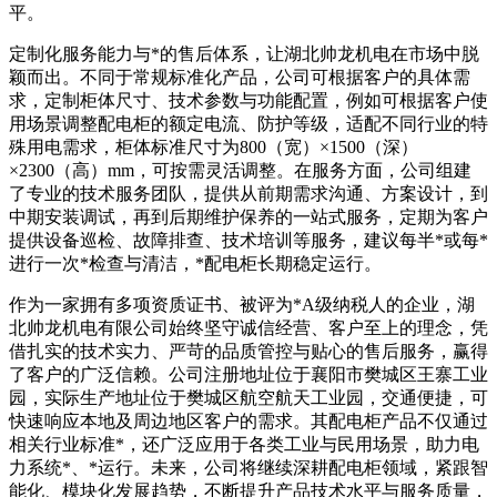
平。
定制化服务能力与*的售后体系，让湖北帅龙机电在市场中脱
颖而出。不同于常规标准化产品，公司可根据客户的具体需
求，定制柜体尺寸、技术参数与功能配置，例如可根据客户使
用场景调整配电柜的额定电流、防护等级，适配不同行业的特
殊用电需求，柜体标准尺寸为800（宽）×1500（深）
×2300（高）mm，可按需灵活调整。在服务方面，公司组建
了专业的技术服务团队，提供从前期需求沟通、方案设计，到
中期安装调试，再到后期维护保养的一站式服务，定期为客户
提供设备巡检、故障排查、技术培训等服务，建议每半*或每*
进行一次*检查与清洁，*配电柜长期稳定运行。
作为一家拥有多项资质证书、被评为*A级纳税人的企业，湖
北帅龙机电有限公司始终坚守诚信经营、客户至上的理念，凭
借扎实的技术实力、严苛的品质管控与贴心的售后服务，赢得
了客户的广泛信赖。公司注册地址位于襄阳市樊城区王寨工业
园，实际生产地址位于樊城区航空航天工业园，交通便捷，可
快速响应本地及周边地区客户的需求。其配电柜产品不仅通过
相关行业标准*，还广泛应用于各类工业与民用场景，助力电
力系统*、*运行。未来，公司将继续深耕配电柜领域，紧跟智
能化、模块化发展趋势，不断提升产品技术水平与服务质量，