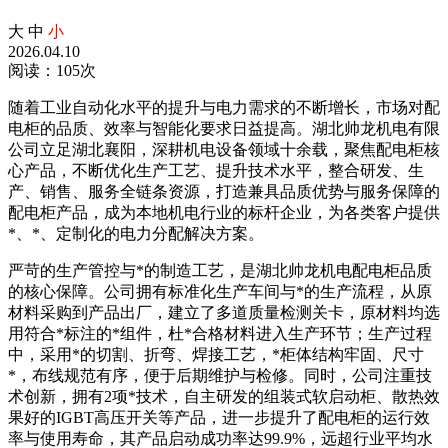
大
中
小
2026.04.10
阅读：105次
随着工业自动化水平的提升与电力需求的不断增长，市场对配
电柜的品质、效率与智能化要求日益提高。湖北帅龙机电有限
公司立足湖北襄阳，深耕机电设备领域十余载，聚焦配电柜核
心产品，不断优化生产工艺、提升技术水平，整合研发、生
产、销售、服务全链条资源，打造兼具品质优势与服务保障的
配电柜产品，成为本地机电行业的标杆企业，为各类客户提供
*、*、定制化的电力分配解决方案。
严苛的生产管控与*的制造工艺，是湖北帅龙机电配电柜品质
的核心保障。公司拥有标准化生产车间与*的生产流程，从原
材料采购到产品出厂，建立了多道质量检测关卡，原材料均选
用符合*标注的*组件，杜*合格材料进入生产环节；生产过程
中，采用*的切割、折弯、焊接工艺，*柜体结构牢固、尺寸
*，布线规范有序，便于后期维护与检修。同时，公司注重技
术创新，拥有2项*技术，自主研发的组装式软启动柜、散热效
果好的IGBT高压开关等产品，进一步提升了配电柜的运行效
率与使用寿命，其产品启动成功率达99.9%，远超行业平均水